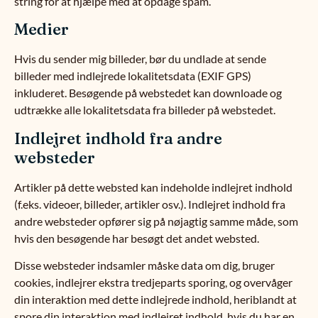
string for at hjælpe med at opdage spam.
Medier
Hvis du sender mig billeder, bør du undlade at sende
billeder med indlejrede lokalitetsdata (EXIF GPS)
inkluderet. Besøgende på webstedet kan downloade og
udtrække alle lokalitetsdata fra billeder på webstedet.
Indlejret indhold fra andre
websteder
Artikler på dette websted kan indeholde indlejret indhold
(f.eks. videoer, billeder, artikler osv.). Indlejret indhold fra
andre websteder opfører sig på nøjagtig samme måde, som
hvis den besøgende har besøgt det andet websted.
Disse websteder indsamler måske data om dig, bruger
cookies, indlejrer ekstra tredjeparts sporing, og overvåger
din interaktion med dette indlejrede indhold, heriblandt at
spore din interaktion med indlejret indhold, hvis du har en