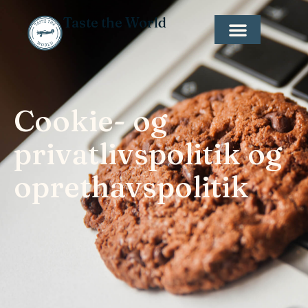
Taste the World
Cookie- og
privatlivspolitik og
oprethavspolitik