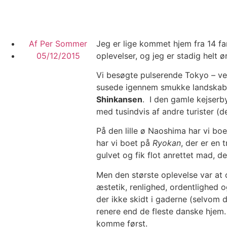
Af
Per Sommer
Jeg er lige kommet hjem fra 14 f
05/12/2015
oplevelser, og jeg er stadig helt ø
Vi besøgte pulserende Tokyo – ve
susede igennem smukke landskabe
Shinkansen
. I den gamle kejser
med tusindvis af andre turister (de
På den lille ø Naoshima har vi boe
har vi boet på
Ryokan
, der er en 
gulvet og fik flot anrettet mad, d
Men den største oplevelse var at 
æstetik, renlighed, ordentlighed 
der ikke skidt i gaderne (selvom 
renere end de fleste danske hjem. 
komme først.