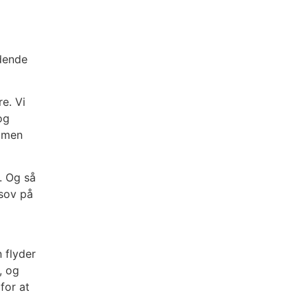
dende
e. Vi
og
ammen
. Og så
 sov på
 flyder
, og
for at