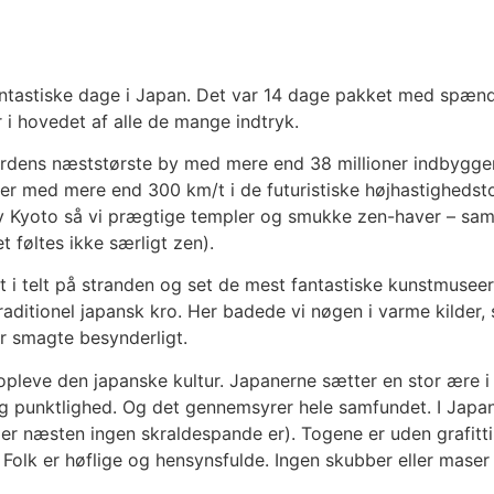
antastiske dage i Japan. Det var 14 dage pakket med spæn
r i hovedet af alle de mange indtryk.
rdens næststørste by med mere end 38 millioner indbygger
r med mere end 300 km/t i de futuristiske højhastighedst
by Kyoto så vi prægtige templer og smukke zen-haver – s
t føltes ikke særligt zen).
t i telt på stranden og set de mest fantastiske kunstmuseer
traditionel japansk kro. Her badede vi nøgen i varme kilder,
er smagte besynderligt.
opleve den japanske kultur. Japanerne sætter en stor ære i
og punktlighed. Og det gennemsyrer hele samfundet. I Japan
der næsten ingen skraldespande er). Togene er uden grafitti
Folk er høflige og hensynsfulde. Ingen skubber eller maser 