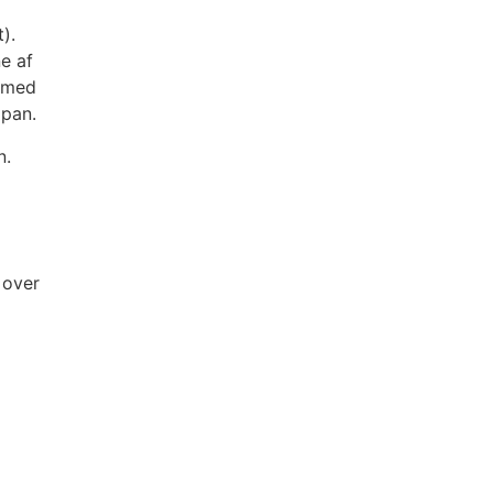
).
ne af
d med
apan.
n.
 over