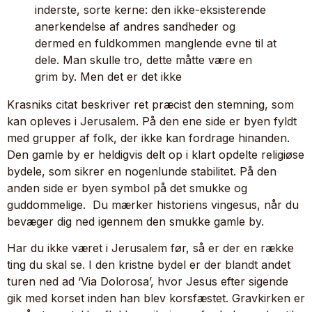
inderste, sorte kerne: den ikke-eksisterende
anerkendelse af andres sandheder og
dermed en fuldkommen manglende evne til at
dele. Man skulle tro, dette måtte være en
grim by. Men det er det ikke
Krasniks citat beskriver ret præcist den stemning, som
kan opleves i Jerusalem. På den ene side er byen fyldt
med grupper af folk, der ikke kan fordrage hinanden.
Den gamle by er heldigvis delt op i klart opdelte religiøse
bydele, som sikrer en nogenlunde stabilitet. På den
anden side er byen symbol på det smukke og
guddommelige. Du mærker historiens vingesus, når du
bevæger dig ned igennem den smukke gamle by.
Har du ikke været i Jerusalem før, så er der en række
ting du skal se. I den kristne bydel er der blandt andet
turen ned ad ‘Via Dolorosa’, hvor Jesus efter sigende
gik med korset inden han blev korsfæstet. Gravkirken er