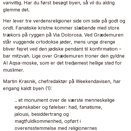
vanvittig. Har du først besøgt byen, så vil du aldrig
glemme det.
Her lever tre verdensreligioner side om side på godt og
ondt. Fanatiske kristne kommer slæbende med store
trækors på ryggen på Via Dolorosa. Ved Grædemuren
står vuggende ortodokse jøder, mens unge drenge
bliver fejret ved den jødiske pendant til konfirmation –
bar mitzvah. Lige over Grædemuren troner den gyldne
Al Aqsa-moske, som er det tredjemest hellige sted for
muslimer.
Martin Krasnik, chefredaktør på Weekendavisen, har
engang kaldt byen (1):
.. et monument over de værste menneskelige
egenskaber og følelser: had, fanatisme,
jalousi, besiddertrang og
magtfuldkommenhed, opført i
overensstemmelse med religionernes