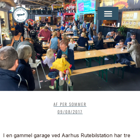
Taste the World
AF
PER SOMMER
09/08/2017
I en gammel garage ved Aarhus Rutebilstation har tre