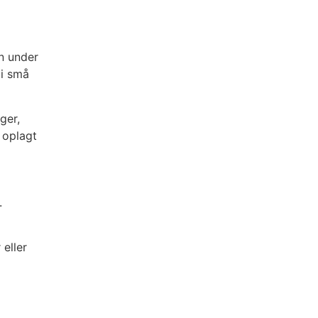
en under
 i små
ger,
 oplagt
.
eller