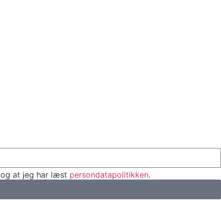
og at jeg har læst
persondatapolitikken
.