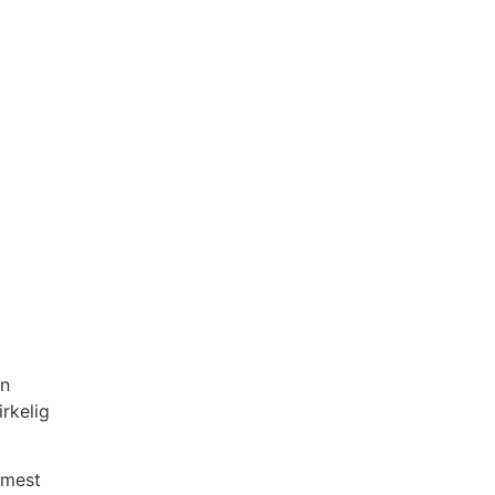
un
irkelig
 mest