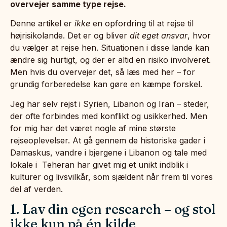
overvejer samme type rejse.
Denne artikel er
ikke
en opfordring til at rejse til
højrisikolande. Det er og bliver
dit eget ansvar
, hvor
du vælger at rejse hen. Situationen i disse lande kan
ændre sig hurtigt, og der er altid en risiko involveret.
Men hvis du overvejer det, så læs med her – for
grundig forberedelse kan gøre en kæmpe forskel.
Jeg har selv rejst i Syrien, Libanon og Iran – steder,
der ofte forbindes med konflikt og usikkerhed. Men
for mig har det været nogle af mine største
rejseoplevelser. At gå gennem de historiske gader i
Damaskus, vandre i bjergene i Libanon og tale med
lokale i Teheran har givet mig et unikt indblik i
kulturer og livsvilkår, som sjældent når frem til vores
del af verden.
1. Lav din egen research – og stol
ikke kun på én kilde