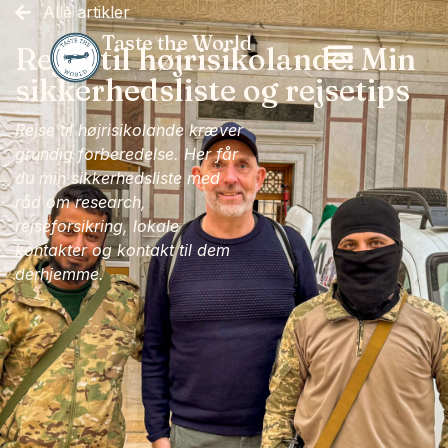
Alle artikler
Taste the World
Rejse til højrisikolande: Min
sikkerhedsliste og rejsetips
Rejse til højrisikolande kræver
grundig forberedelse. Her får
du min sikkerhedsliste med
råd om research,
rejseforsikring, lokale
kontakter og kontakt til dem
derhjemme.