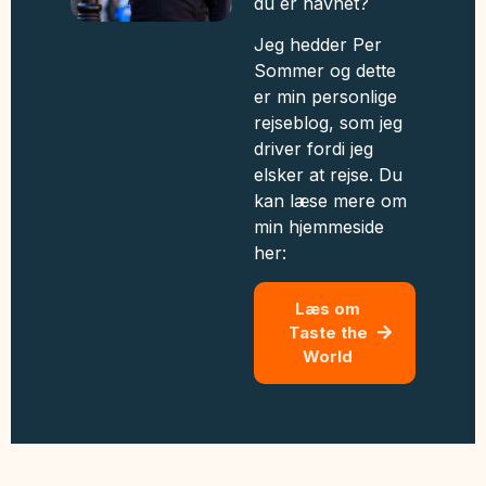
du er havnet?
Jeg hedder Per
Sommer og dette
er min personlige
rejseblog, som jeg
driver fordi jeg
elsker at rejse. Du
kan læse mere om
min hjemmeside
her:
Læs om
Taste the
World