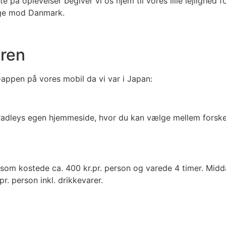
på oplevelser begiver vi os hjem til vores lille lejlighed fo
age mod Danmark.
uren
appen på vores mobil da vi var i Japan:
adleys egen hjemmeside, hvor du kan vælge mellem forske
’, som kostede ca. 400 kr.pr. person og varede 4 timer. Mid
r. person inkl. drikkevarer.