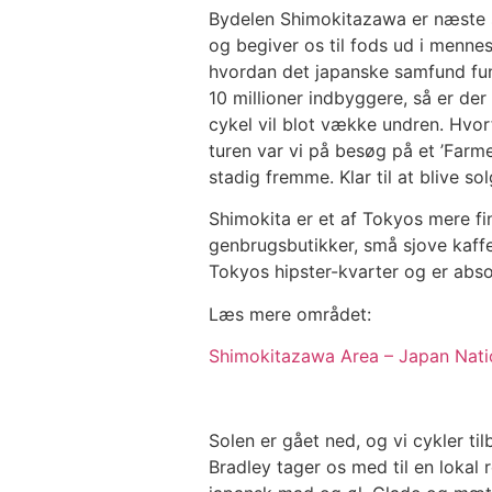
Bydelen Shimokitazawa er næste sto
og begiver os til fods ud i menne
hvordan det japanske samfund fun
10 millioner indbyggere, så er der 
cykel vil blot vække undren. Hvor
turen var vi på besøg på et ’Farme
stadig fremme. Klar til at blive so
Shimokita er et af Tokyos mere f
genbrugsbutikker, små sjove kaff
Tokyos hipster-kvarter og er abs
Læs mere området:
Shimokitazawa Area – Japan Nati
Solen er gået ned, og vi cykler tilb
Bradley tager os med til en lokal r