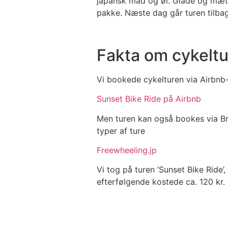
japansk mad og øl. Glade og mætte 
pakke. Næste dag går turen tilb
Fakta om cykelt
Vi bookede cykelturen via Airbnb-
Sunset Bike Ride på Airbnb
Men turen kan også bookes via Br
typer af ture
Freewheeling.jp
Vi tog på turen ’Sunset Bike Ride
efterfølgende kostede ca. 120 kr. p