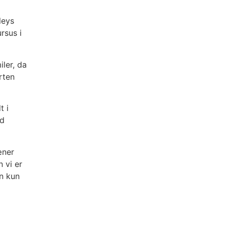
leys
rsus i
ler, da
rten
t i
ed
æner
 vi er
an kun