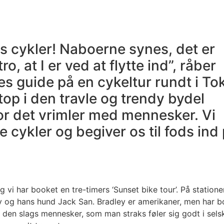
res cykler! Naboerne synes, det er
ro, at I er ved at flytte ind”, råber
es guide på en cykeltur rundt i To
top i den travle og trendy bydel
r det vrimler med mennesker. Vi
e cykler og begiver os til fods ind
g vi har booket en tre-timers ‘Sunset bike tour’. På statione
y og hans hund Jack San. Bradley er amerikaner, men har b
 den slags mennesker, som man straks føler sig godt i sels