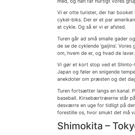
med, og han får hurtigt vores gr
Vi er otte turister, der har booket
cykel-biks. Der er et par amerikane
at cykle. Og så er vi er afsted.
Turen går ad små smalle gader og 
de se de cyklende ’gaijins’. Vores
om, hvem de er, og hvad de laver.
Vi gør et kort stop ved et Shinto-
Japan og føler en snigende tempe
anekdoter om præsten og det dagli
Turen fortsætter langs en kanal. 
baseball. Kirsebærtræerne står på
desværre en uge for tidligt på den
forestille os, hvor smukt det må 
Shimokita – Toky