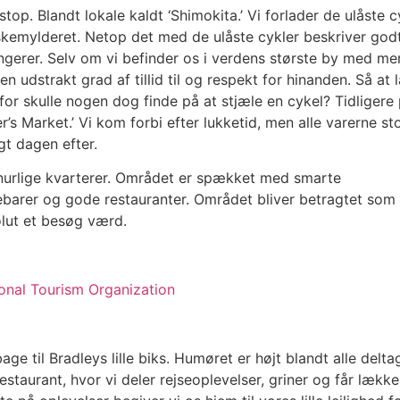
p. Blandt lokale kaldt ‘Shimokita.’ Vi forlader de ulåste cy
skemylderet. Netop det med de ulåste cykler beskriver godt
gerer. Selv om vi befinder os i verdens største by med me
en udstrakt grad af tillid til og respekt for hinanden. Så at l
for skulle nogen dog finde på at stjæle en cykel? Tidligere
r’s Market.’ Vi kom forbi efter lukketid, men alle varerne st
lgt dagen efter.
inurlige kvarterer. Området er spækket med smarte
ebarer og gode restauranter. Området bliver betragtet som
olut et besøg værd.
onal Tourism Organization
age til Bradleys lille biks. Humøret er højt blandt alle delta
estaurant, hvor vi deler rejseoplevelser, griner og får lække