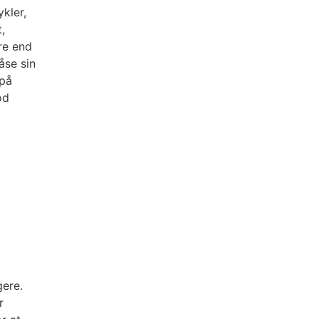
kler,
,
re end
åse sin
 på
od
gere.
r