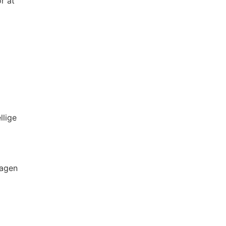
r at
llige
dagen