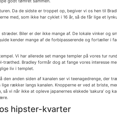
uppe godt tømret sammen.
 turen. Da de sidste er troppet op, begiver vi os hen til Brad
rne med, som ikke har cyklet i 16 år, så de får lige et lynku
stræder. Biler er der ikke mange af. De lokale vinker og smi
 guide kender mange af de forbipasserende og fortæller i fa
tempel. Vi har allerede set mange templer på vores tur rund
l-træthed. Bradley formår dog at fange vores interesse m
ge liv i templet.
På den anden siden af kanalen ser vi teenagedrenge, der tr
 lige rækker langs kanalen. Knopperne er ved at briste, men
, så vi når ikke at opleve japanernes elskede ’sakura’ og k
være.
os hipster-kvarter