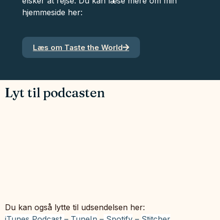
elsker at rejse. Du kan læse mere om min
hjemmeside her:
Læs om Taste the World
Lyt til podcasten
Du kan også lytte til udsendelsen her:
iTunes Podcast
–
TuneIn
–
Spotify
–
Stitcher