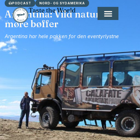
PODCAST
NORD- OG SYDAMERIKA
Taste the World
Argentina: Vild natur og
møre bøffer
Argentina har hele pakken for den eventyrlystne​